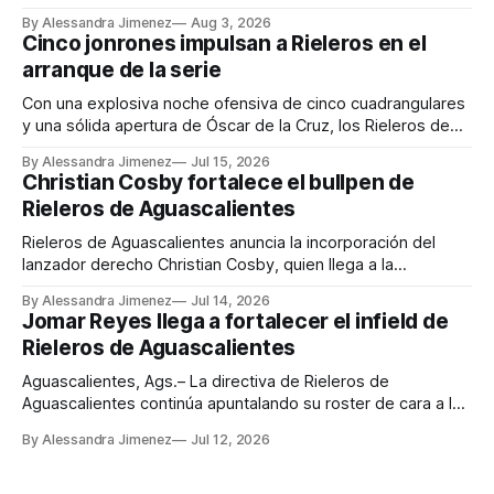
Liga Mexicana de Beisbol Banorte, Rieleros de
By Alessandra Jimenez
Aug 3, 2026
Aguascalientes anuncia la incorporación del
Cinco jonrones impulsan a Rieleros en el
venezolano David Rodríguez, quien llega procedente de los
arranque de la serie
Pericos de Puebla. En un movimiento correspondiente,
José
Con una explosiva noche ofensiva de cinco cuadrangulares
y una sólida apertura de Óscar de la Cruz, los Rieleros de
Aguascalientes derrotaron 13-4 a los Charros de Jalisco en
By Alessandra Jimenez
Jul 15, 2026
el primer juego de la serie disputado en el Parque Alberto
Christian Cosby fortalece el bullpen de
Romo Chávez. Ángel Reyes encabezó el ataque de la
Rieleros de Aguascalientes
novena
Rieleros de Aguascalientes anuncia la incorporación del
lanzador derecho Christian Cosby, quien llega a la
organización procedente de Acereros de Monclova como
By Alessandra Jimenez
Jul 14, 2026
parte del cambio en el que fue cedido el infielder Andretty
Jomar Reyes llega a fortalecer el infield de
Cordero. La directiva del club informa además que el
Rieleros de Aguascalientes
movimiento aún no está concluido, ya que restan
Aguascalientes, Ags.– La directiva de Rieleros de
Aguascalientes continúa apuntalando su roster de cara a la
recta final de la temporada 2026 de la Liga Mexicana de
By Alessandra Jimenez
Jul 12, 2026
Beisbol con la incorporación del antesalista
dominicano Jomar Reyes, pelotero con amplia experiencia
en el sistema de sucursales de los Orioles de Baltimore