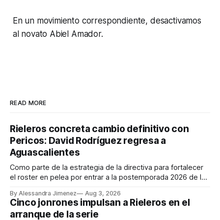
En un movimiento correspondiente, desactivamos
al novato Abiel Amador.
READ MORE
Rieleros concreta cambio definitivo con
Pericos: David Rodríguez regresa a
Aguascalientes
Como parte de la estrategia de la directiva para fortalecer
el roster en pelea por entrar a la postemporada 2026 de la
Liga Mexicana de Beisbol Banorte, Rieleros de
By Alessandra Jimenez
Aug 3, 2026
Aguascalientes anuncia la incorporación del
Cinco jonrones impulsan a Rieleros en el
venezolano David Rodríguez, quien llega procedente de los
arranque de la serie
Pericos de Puebla. En un movimiento correspondiente,