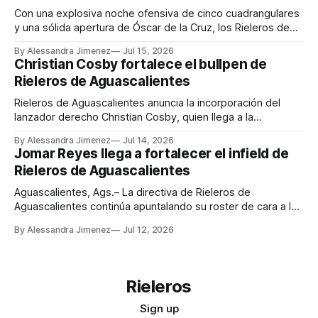
José
Con una explosiva noche ofensiva de cinco cuadrangulares
y una sólida apertura de Óscar de la Cruz, los Rieleros de
Aguascalientes derrotaron 13-4 a los Charros de Jalisco en
By Alessandra Jimenez
Jul 15, 2026
el primer juego de la serie disputado en el Parque Alberto
Christian Cosby fortalece el bullpen de
Romo Chávez. Ángel Reyes encabezó el ataque de la
Rieleros de Aguascalientes
novena
Rieleros de Aguascalientes anuncia la incorporación del
lanzador derecho Christian Cosby, quien llega a la
organización procedente de Acereros de Monclova como
By Alessandra Jimenez
Jul 14, 2026
parte del cambio en el que fue cedido el infielder Andretty
Jomar Reyes llega a fortalecer el infield de
Cordero. La directiva del club informa además que el
Rieleros de Aguascalientes
movimiento aún no está concluido, ya que restan
Aguascalientes, Ags.– La directiva de Rieleros de
Aguascalientes continúa apuntalando su roster de cara a la
recta final de la temporada 2026 de la Liga Mexicana de
By Alessandra Jimenez
Jul 12, 2026
Beisbol con la incorporación del antesalista
dominicano Jomar Reyes, pelotero con amplia experiencia
en el sistema de sucursales de los Orioles de Baltimore
Rieleros
Sign up