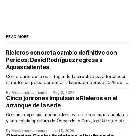
READ MORE
Rieleros concreta cambio definitivo con
Pericos: David Rodríguez regresa a
Aguascalientes
Como parte de la estrategia de la directiva para fortalecer
el roster en pelea por entrar a la postemporada 2026 de la
Liga Mexicana de Beisbol Banorte, Rieleros de
By Alessandra Jimenez
Aug 3, 2026
Aguascalientes anuncia la incorporación del
Cinco jonrones impulsan a Rieleros en el
venezolano David Rodríguez, quien llega procedente de los
arranque de la serie
Pericos de Puebla. En un movimiento correspondiente,
José
Con una explosiva noche ofensiva de cinco cuadrangulares
y una sólida apertura de Óscar de la Cruz, los Rieleros de
Aguascalientes derrotaron 13-4 a los Charros de Jalisco en
By Alessandra Jimenez
Jul 15, 2026
el primer juego de la serie disputado en el Parque Alberto