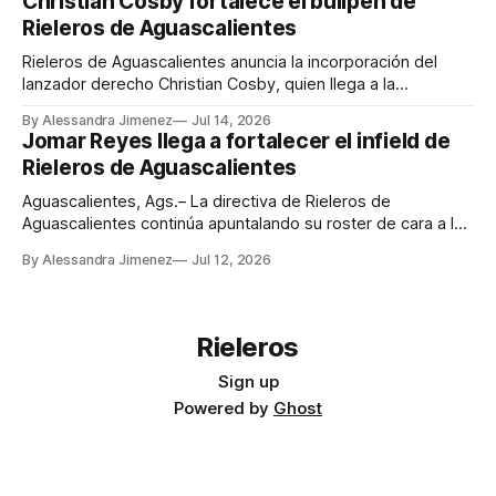
Christian Cosby fortalece el bullpen de
Romo Chávez. Ángel Reyes encabezó el ataque de la
Rieleros de Aguascalientes
novena
Rieleros de Aguascalientes anuncia la incorporación del
lanzador derecho Christian Cosby, quien llega a la
organización procedente de Acereros de Monclova como
By Alessandra Jimenez
Jul 14, 2026
parte del cambio en el que fue cedido el infielder Andretty
Jomar Reyes llega a fortalecer el infield de
Cordero. La directiva del club informa además que el
Rieleros de Aguascalientes
movimiento aún no está concluido, ya que restan
Aguascalientes, Ags.– La directiva de Rieleros de
Aguascalientes continúa apuntalando su roster de cara a la
recta final de la temporada 2026 de la Liga Mexicana de
By Alessandra Jimenez
Jul 12, 2026
Beisbol con la incorporación del antesalista
dominicano Jomar Reyes, pelotero con amplia experiencia
en el sistema de sucursales de los Orioles de Baltimore
Rieleros
Sign up
Powered by
Ghost